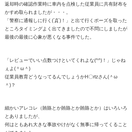
返却時の確認作業時に車内を点検した従業員に共有財布を
かすめ取られましたが・・・。
「警察に通報しに行く(`Д´)！」と出て行くポーズを取った
ところタイミングよく出てきましたので不問にしましたが
最後の最後に心象が悪くなる事件でした。
「レビューでいい点数つけといてくれよな(^^)！」じゃね
ぇよ(＾ω＾)
従業員教育どうなってるんでしょうかH〇rtzさん(＾ω
＾)？
細かいアレコレ（賄賂とか賄賂とか賄賂とか）はいろいろ
とありましたが、
何はともあれ大きな事故やけがなく無事に帰ってくること