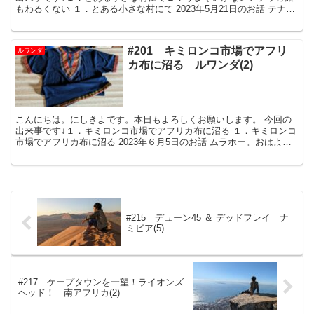
もわるくない １．とある小さな村にて 2023年5月21日のお話 テナイ
ステリン！おはよう
#201 キミロンコ市場でアフリ
ルワンダ
カ布に沼る ルワンダ(2)
こんにちは。にしきよです。本日もよろしくお願いします。 今回の
出来事です↓１．キミロンコ市場でアフリカ布に沼る １．キミロンコ
市場でアフリカ布に沼る 2023年６月5日のお話 ムラホー。おはよう
ございまーす。
#215 デューン45 ＆ デッドフレイ ナ
ミビア(5)
#217 ケープタウンを一望！ライオンズ
ヘッド！ 南アフリカ(2)