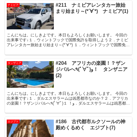
#211 ナミビアレンタカー旅始
ナミビア
まり始まり～(*´∀`*) ナミビア(1)
こんにちは。にしきよです。本日もよろしくお願いします。 今回の
出来事です↓１．ウィントフックで国際免許を取得しよう２．ナミビ
アレンタカー旅始まり始まり～(*´∀`*) １．ウィントフックで国際免許
を取得しよう 2023年
#204 アフリカの楽園！？ザン
タンザニア
ジバルへ٩(ﾟ∀ﾟ)و！ タンザニア
(2)
こんにちは。にしきよです。本日もよろしくお願いします。 今回の
出来事です↓１．ダルエスサラームは凶悪都市なのか？２．アフリカ
の楽園！？ザンジバルへ٩(ﾟ∀ﾟ)و！ １．ダルエスサラームは凶悪都市
なのか？ 2023年6月1
#186 古代都市ルクソールの神
エジプト
殿めくるめく エジプト(7)