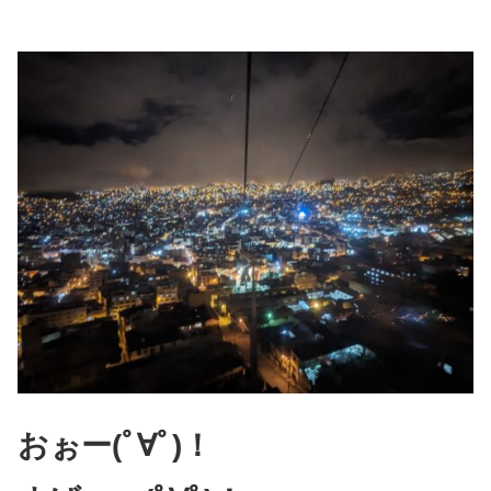
おぉー(ﾟ∀ﾟ)！