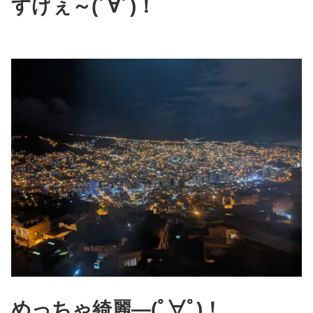
すげぇ～(ﾟ∀ﾟ)！
めっちゃ綺麗―(ﾟ∀ﾟ)！