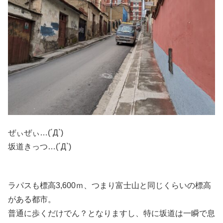
ぜぃぜぃ…(´Д`)
坂道きっつ…(´Д`)
ラパスも標高3,600ｍ、つまり富士山と同じくらいの標高
がある都市。
普通に歩くだけでん？となりますし、特に坂道は一瞬で息