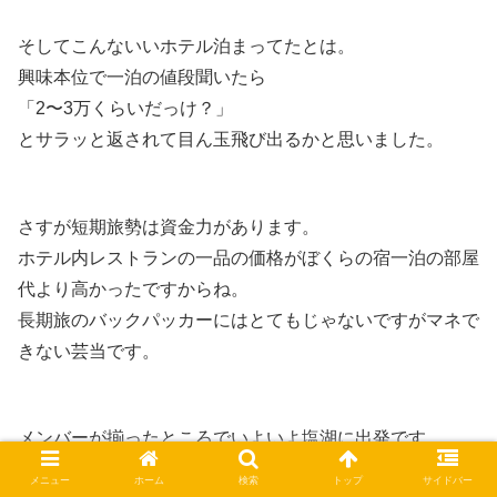
そしてこんないいホテル泊まってたとは。
興味本位で一泊の値段聞いたら
「2〜3万くらいだっけ？」
とサラッと返されて目ん玉飛び出るかと思いました。
さすが短期旅勢は資金力があります。
ホテル内レストランの一品の価格がぼくらの宿一泊の部屋
代より高かったですからね。
長期旅のバックパッカーにはとてもじゃないですがマネで
きない芸当です。
メンバーが揃ったところでいよいよ塩湖に出発です。
が、個人的にはおなかペコペコなので早くお昼が食べたい
メニュー
ホーム
検索
トップ
サイドバー